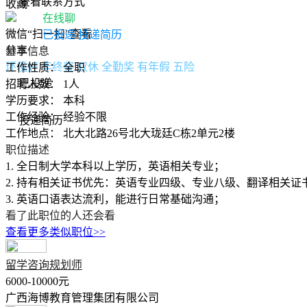
查看联系方式
收藏
在线聊
微信“扫一扫”查看
已投递
投递简历
分享
基本信息
环境好
年终奖
双休
全勤奖
有年假
五险
工作性质：
全职
已投递
招聘人数：
1人
学历要求：
本科
工作经验：
经验不限
投递简历
工作地点：
北大北路26号北大珑廷C栋2单元2楼
职位描述
1. 全日制大学本科以上学历，英语相关专业；
2. 持有相关证书优先：英语专业四级、专业八级、翻译相关证
3. 英语口语表达流利，能进行日常基础沟通；
看了此职位的人还会看
查看更多类似职位>>
留学咨询规划师
6000-10000元
广西海博教育管理集团有限公司