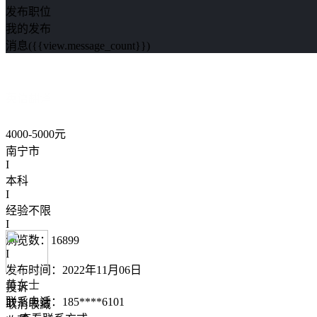
发布职位
我的发布
消息({{view.message_count}})
英语翻译
4000-5000元
南宁市
I
本科
I
经验不限
I
浏览数：16899
I
发布时间：2022年11月06日
黄女士
投诉
联系电话：
185****6101
取消收藏