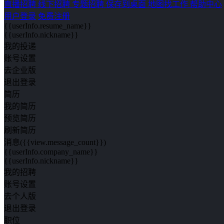
直播招聘
线下招聘
专题招聘
保存到桌面
地图找工作
帮助中心
用户登录
免费注册
{{userInfo.resume_name}}
{{userInfo.nickname}}
我的投递
账号设置
去企业版
退出登录
简历
我的简历
预览简历
刷新简历
消息({{view.message_count}})
{{userInfo.company_name}}
{{userInfo.nickname}}
我的招聘
账号设置
去个人版
退出登录
职位